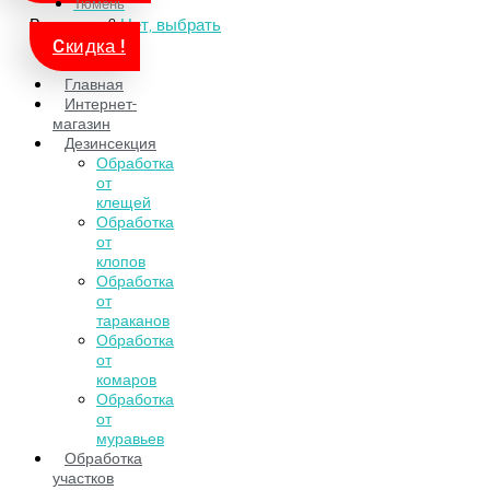
Тюмень
Ваш город?
Нет, выбрать
Cкидка !
Главная
Интернет-
магазин
Дезинсекция
Обработка
от
клещей
Обработка
от
клопов
Обработка
от
тараканов
Обработка
от
комаров
Обработка
от
муравьев
Обработка
участков