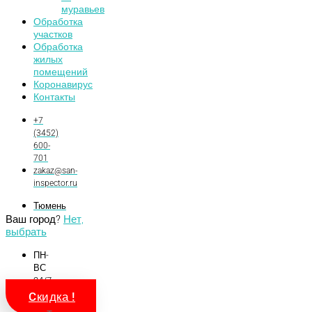
муравьев
Обработка
участков
Обработка
жилых
помещений
Коронавирус
Контакты
+7
(3452)
600-
701
zakaz@san-
inspector.ru
Тюмень
Ваш город?
Нет,
выбрать
ПН-
ВС
24/7
Отзывы
Cкидка !