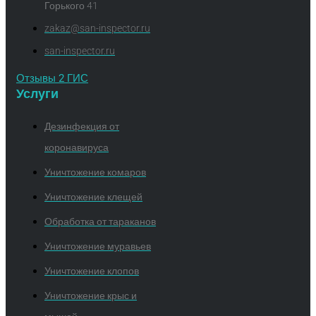
Горького 41
zakaz@san-inspector.ru
san-inspector.ru
Отзывы 2 ГИС
Услуги
Дезинфекция от
коронавируса
Уничтожение комаров
Уничтожение клещей
Обработка от тараканов
Уничтожение муравьев
Уничтожение клопов
Уничтожение крыс и