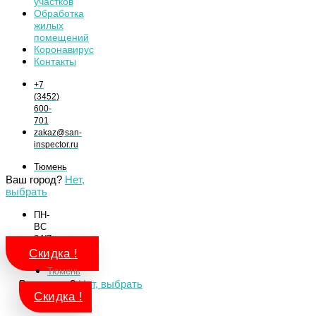
участков
Обработка
жилых
помещений
Коронавирус
Контакты
+7
(3452)
600-
701
zakaz@san-
inspector.ru
Тюмень
Ваш город?
Нет,
выбрать
ПН-
ВС
24/7
Отзывы
Cкидка !
Тюмень
Ваш город?
Нет, выбрать
Cкидка !