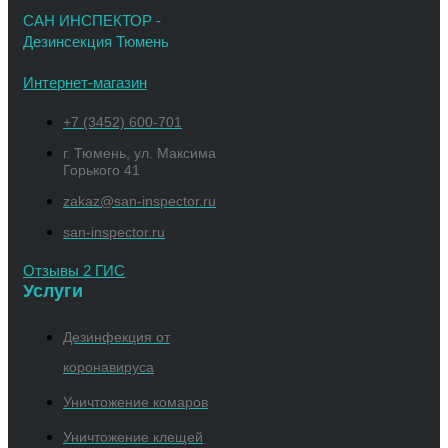
САН ИНСПЕКТОР -
Дезинсекция Тюмень
Интернет-магазин
+7 (3452) 600-701
г. Тюмень, ул. Максима
Горького 41
zakaz@san-inspector.ru
san-inspector.ru
Отзывы 2 ГИС
Услуги
Дезинфекция от
коронавируса
Уничтожение комаров
Уничтожение клещей