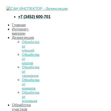
+7 (3452) 600-701
Главная
Интернет-
магазин
Дезинсекция
Обработка
от
клещей
Обработка
от
клопов
Обработка
от
тараканов
Обработка
от
комаров
Обработка
от
муравьев
Обработка
участков