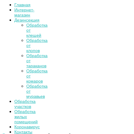
Главная
Интернет-
магазин
Дезинсекция
Обработка
от
клещей
Обработка
от
клопов
Обработка
от
тараканов
Обработка
от
комаров
Обработка
от
муравьев
Обработка
участков
Обработка
жилых
помещений
Коронавирус
Контакты