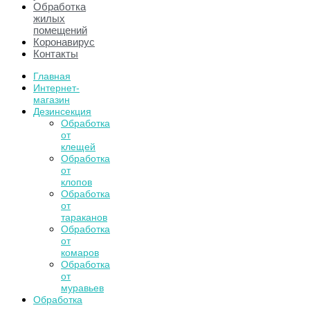
Обработка
жилых
помещений
Коронавирус
Контакты
Главная
Интернет-
магазин
Дезинсекция
Обработка
от
клещей
Обработка
от
клопов
Обработка
от
тараканов
Обработка
от
комаров
Обработка
от
муравьев
Обработка