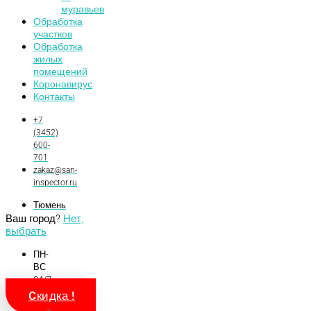
муравьев
Обработка
участков
Обработка
жилых
помещений
Коронавирус
Контакты
+7
(3452)
600-
701
zakaz@san-
inspector.ru
Тюмень
Ваш город?
Нет,
выбрать
ПН-
ВС
24/7
Отзывы
Cкидка !