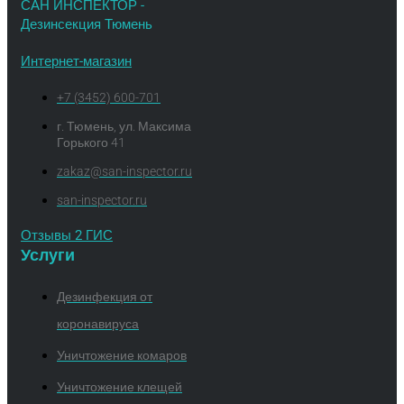
САН ИНСПЕКТОР -
Дезинсекция Тюмень
Интернет-магазин
+7 (3452) 600-701
г. Тюмень, ул. Максима
Горького 41
zakaz@san-inspector.ru
san-inspector.ru
Отзывы 2 ГИС
Услуги
Дезинфекция от
коронавируса
Уничтожение комаров
Уничтожение клещей