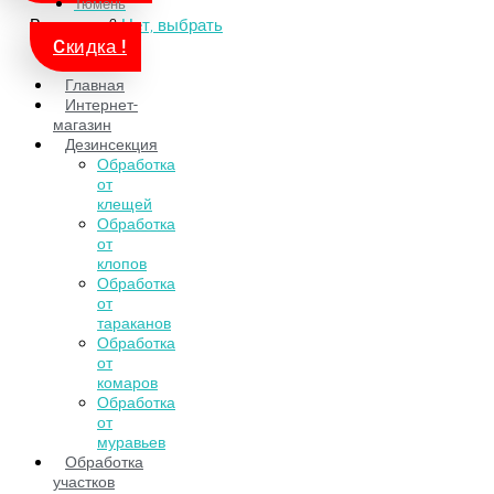
Тюмень
Ваш город?
Нет, выбрать
Cкидка !
Главная
Интернет-
магазин
Дезинсекция
Обработка
от
клещей
Обработка
от
клопов
Обработка
от
тараканов
Обработка
от
комаров
Обработка
от
муравьев
Обработка
участков